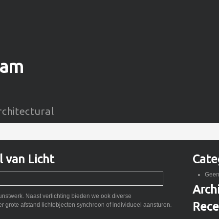
eam
rchitectural
 van Licht
Cate
Geen
Arch
stwerk. Naast verlichting bieden we ook diverse
Rece
grote afstand lichtobjecten synchroon of individueel aansturen.