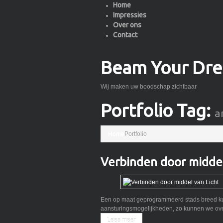
Home
Impressies
Over ons
Contact
Beam Your Dr
Wij maken uw boodschap zichtbaar
Portfolio Tag:
a
Home
Portfolio
Verbinden door middel
Een op maat geprogrammeerd stads breed kun
aansturingsmogelijkheden, zo kunnen we over 
Lees meer