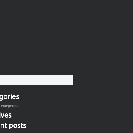
gories
 categorieën
ives
nt posts